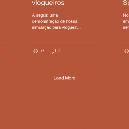
vlogueiros
S
A seguir, uma
Nos
demonstração de nossa
em
simulação para vlogueiros
sem
feitas no dia 17-05-2025.
ma
Neste fatídico dia, a nossa
ri
criatividade foi...
gr
16
3
nos
Load More
Privacy Policy
Accessibility Statement
Terms & Conditions
Refund Policy