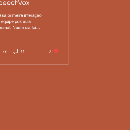
peechVox
sa primeira interação
 equipe pós aula
anal. Neste dia foi
rcado por muitas
sadas, boa comida e um
ande momento para
...
79
11
3