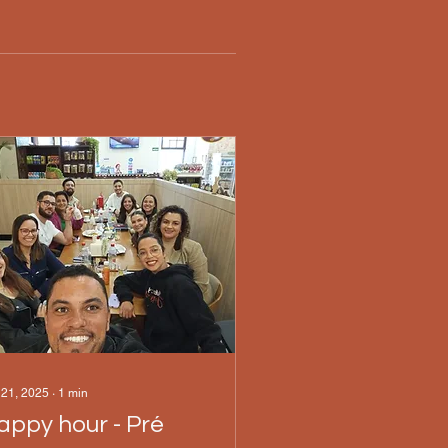
 21, 2025
∙
1
min
appy hour - Pré