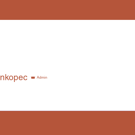
opec
onkopec
Admin