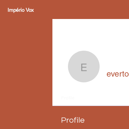
Império Vox
evertonk
evert
Profile
Profile