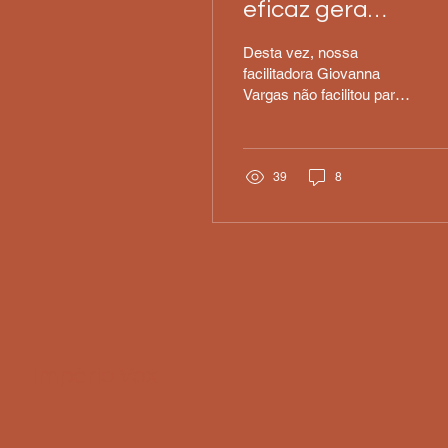
eficaz gera
confiança!
Desta vez, nossa
facilitadora Giovanna
Vargas não facilitou para
nós. Aproveitando a
oportunidade, criou uma
situação desafiadora...
39
8
Império Vox