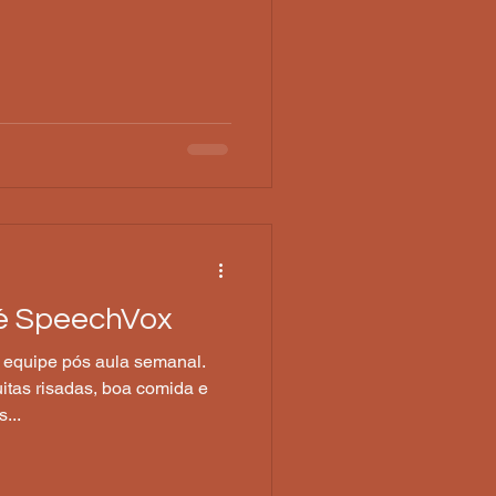
ré SpeechVox
 equipe pós aula semanal.
itas risadas, boa comida e
...