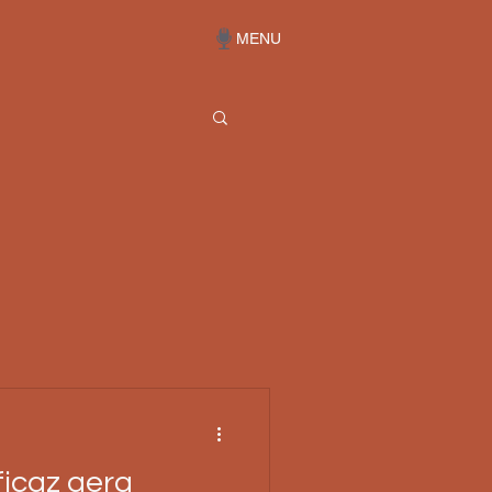
MENU
icaz gera