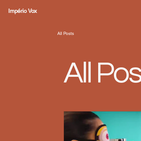
Império Vox
All Posts
All Pos